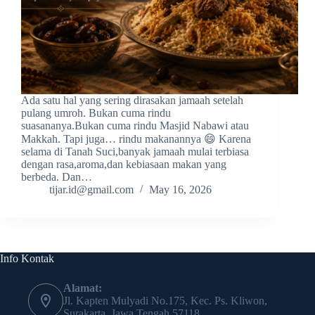
Ada satu hal yang sering dirasakan jamaah setelah
pulang umroh. Bukan cuma rindu
suasananya.Bukan cuma rindu Masjid Nabawi atau
Makkah. Tapi juga… rindu makanannya 😄 Karena
selama di Tanah Suci,banyak jamaah mulai terbiasa
dengan rasa,aroma,dan kebiasaan makan yang
berbeda. Dan…
tijar.id@gmail.com
May 16, 2026
Info Kontak
Alamat:
Jl. Kapten Mulyadi No.175, Kec. Ps. Kliwon,
Surakarta, Jawa Tengah 57118