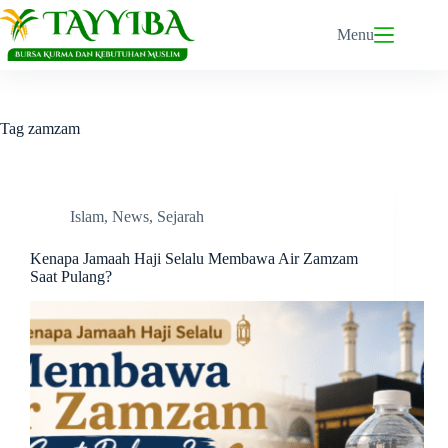
Skip
to
Menu
content
Tag
zamzam
Islam
,
News
,
Sejarah
Kenapa Jamaah Haji Selalu Membawa Air Zamzam
Saat Pulang?