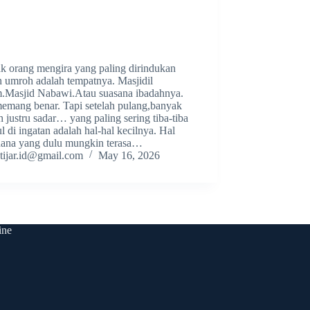
k orang mengira yang paling dirindukan
h umroh adalah tempatnya. Masjidil
.Masjid Nabawi.Atau suasana ibadahnya.
emang benar. Tapi setelah pulang,banyak
 justru sadar… yang paling sering tiba-tiba
 di ingatan adalah hal-hal kecilnya. Hal
hana yang dulu mungkin terasa…
tijar.id@gmail.com
May 16, 2026
ine