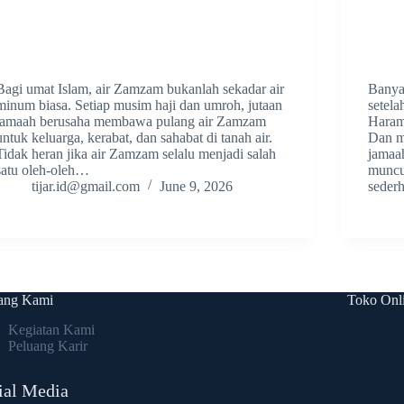
Bagi umat Islam, air Zamzam bukanlah sekadar air
Banya
minum biasa. Setiap musim haji dan umroh, jutaan
setela
jamaah berusaha membawa pulang air Zamzam
Haram
untuk keluarga, kerabat, dan sahabat di tanah air.
Dan m
Tidak heran jika air Zamzam selalu menjadi salah
jamaah
satu oleh-oleh…
muncul
tijar.id@gmail.com
June 9, 2026
seder
ang Kami
Toko Onl
Kegiatan Kami
Peluang Karir
ial Media