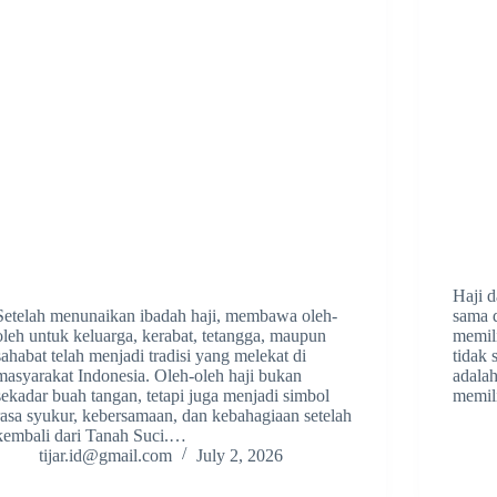
Haji 
Setelah menunaikan ibadah haji, membawa oleh-
sama 
oleh untuk keluarga, kerabat, tetangga, maupun
memil
sahabat telah menjadi tradisi yang melekat di
tidak 
masyarakat Indonesia. Oleh-oleh haji bukan
adala
sekadar buah tangan, tetapi juga menjadi simbol
memil
rasa syukur, kebersamaan, dan kebahagiaan setelah
kembali dari Tanah Suci.…
tijar.id@gmail.com
July 2, 2026