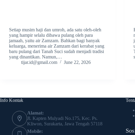
Setiap musim haji dan umroh, ada satu oleh-oleh
yang hampir selalu dibawa pulang oleh para
jamaah, yaitu air Zamzam. Bahkan bagi banyak
keluarga, menerima air Zamzam dari kerabat yang
baru pulang dari Tanah Suci sudah menjadi tradisi
yang dinantikan. Namun,…
tijar.id@gmail.com
June 22, 2026
Info Kontak
Tent
Alamat:
Jl. Kapten Mulyadi No.175, Kec. Ps.
Kliwon, Surakarta, Jawa Tengah 57118
Sos
Mobile: