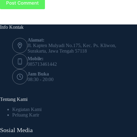
Post Comment
Info Kontak
Alamat:
Jl. Kapten Mulyadi No.175, Kec. Ps. Kliwon,
Surakarta, Jawa Tengah 57118
Mobile:
085713461442
Jam Buka
08:30 - 20:00
Tentang Kami
Kegiatan Kami
Peluang Karir
Sosial Media