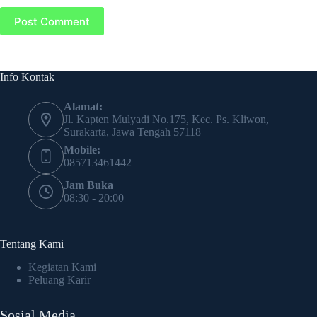
Post Comment
Info Kontak
Alamat:
Jl. Kapten Mulyadi No.175, Kec. Ps. Kliwon,
Surakarta, Jawa Tengah 57118
Mobile:
085713461442
Jam Buka
08:30 - 20:00
Tentang Kami
Kegiatan Kami
Peluang Karir
Sosial Media