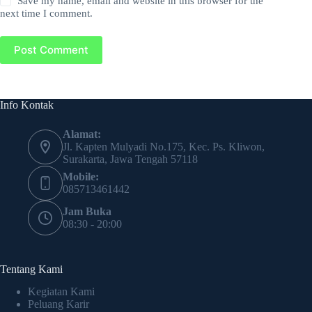
Save my name, email and website in this browser for the
next time I comment.
Post Comment
Info Kontak
Alamat:
Jl. Kapten Mulyadi No.175, Kec. Ps. Kliwon,
Surakarta, Jawa Tengah 57118
Mobile:
085713461442
Jam Buka
08:30 - 20:00
Tentang Kami
Kegiatan Kami
Peluang Karir