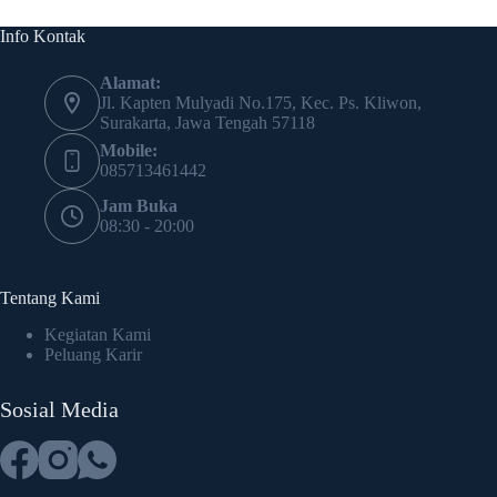
Info Kontak
Alamat:
Jl. Kapten Mulyadi No.175, Kec. Ps. Kliwon,
Surakarta, Jawa Tengah 57118
Mobile:
085713461442
Jam Buka
08:30 - 20:00
Tentang Kami
Kegiatan Kami
Peluang Karir
Sosial Media