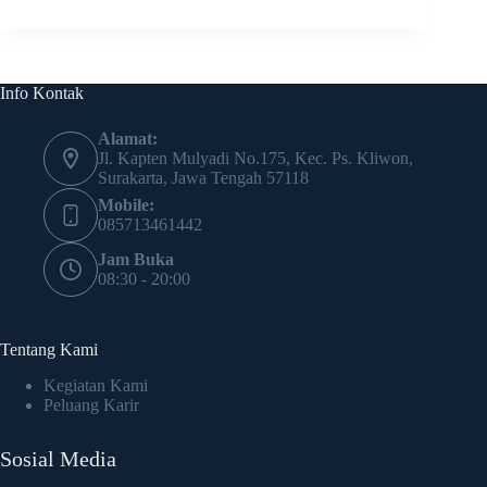
Info Kontak
Alamat:
Jl. Kapten Mulyadi No.175, Kec. Ps. Kliwon,
Surakarta, Jawa Tengah 57118
Mobile:
085713461442
Jam Buka
08:30 - 20:00
Tentang Kami
Kegiatan Kami
Peluang Karir
Sosial Media