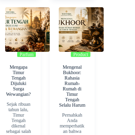
Parfum
Product
Mengapa
Mengenal
Timur
Bukhoor:
Tengah
Rahasia
Dijuluki
Rumah-
Surga
Rumah di
Wewangian?
Timur
Tengah
Sejak ribuan
Selalu Harum
tahun lalu,
Timur
Pernahkah
Tengah
Anda
dikenal
memperhatik
sebagai salah
an bahwa