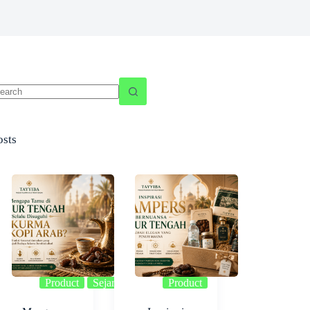
o
sults
osts
Product
Sejarah
Useful
Product