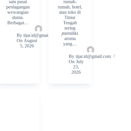
satu pusat
rumah-
perdagangan
rumah, hotel,
wewangian
atau toko di
dunia.
Timur
Berbagai…
Tengah
sering
memiliki
By
tijar.id@gmail.com
aroma
On
August
yang…
5, 2026
By
tijar.id@gmail.com
On
July
23,
2026