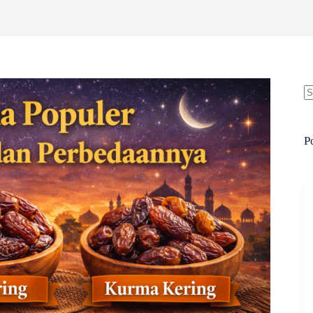
N
re
P