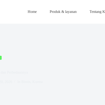
Home
Produk & layanan
Tentang 
n dan Perbedaannya
20, 2026
In
Bisnis
,
Kurma