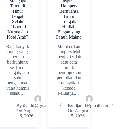
Mengapa
Inspirasi
Tamu di
Hampers
Timur
Bernuansa
Tengah
Timur
Selalu
Tengah:
Disuguhi
Hadiah
Kurma dan
Elegan yang
Kopi Arab?
Penuh Makna
Bagi banyak
Memberikan
orang yang
hampers telah
pernah
menjadi salah
berkunjung
satu cara
ke Timur
untuk
Tengah, ada
menunjukkan
satu
perhatian dan
pengalaman
rasa syukur
yang hampir
kepada
selalu…
keluarga,…
By
tijar.id@gmail.com
By
tijar.id@gmail.com
On
August
On
August
6, 2026
5, 2026