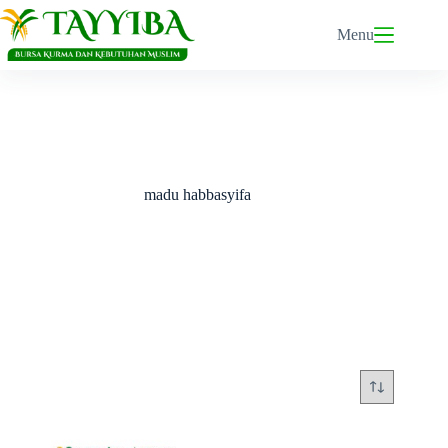
Skip
to
Menu
content
madu habbasyifa