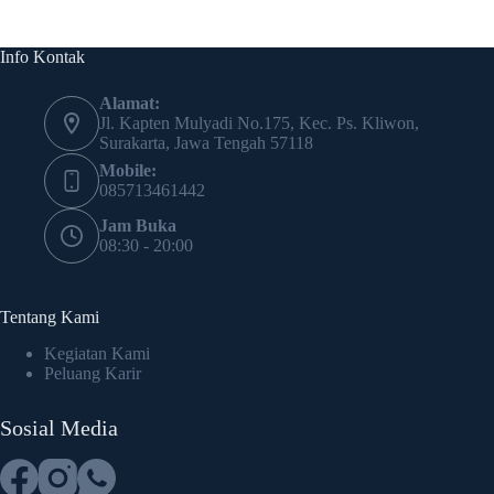
Info Kontak
Alamat:
Jl. Kapten Mulyadi No.175, Kec. Ps. Kliwon,
Surakarta, Jawa Tengah 57118
Mobile:
085713461442
Jam Buka
08:30 - 20:00
Tentang Kami
Kegiatan Kami
Peluang Karir
Sosial Media