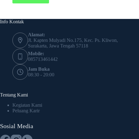
Info Kontak
Alamat:
Jl. Kapten Mulyadi No.175, Kec. Ps. Kliwon,
Surakarta, Jawa Tengah 57118
Mobile:
085713461442
Jam Buka
08:30 - 20:00
Tentang Kami
Kegiatan Kami
Peluang Karir
Sosial Media