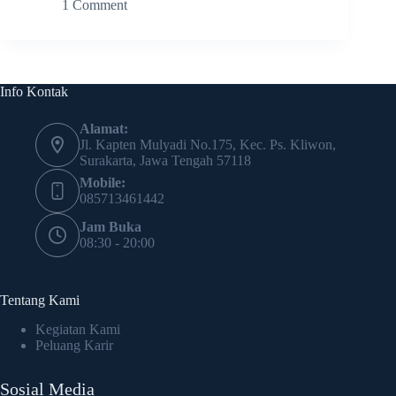
1 Comment
Info Kontak
Alamat:
Jl. Kapten Mulyadi No.175, Kec. Ps. Kliwon,
Surakarta, Jawa Tengah 57118
Mobile:
085713461442
Jam Buka
08:30 - 20:00
Tentang Kami
Kegiatan Kami
Peluang Karir
Sosial Media