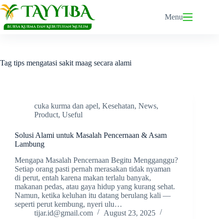
Skip
to
Menu
content
Tag
tips mengatasi sakit maag secara alami
cuka kurma dan apel
,
Kesehatan
,
News
,
Product
,
Useful
Solusi Alami untuk Masalah Pencernaan & Asam
Lambung
Mengapa Masalah Pencernaan Begitu Mengganggu?
Setiap orang pasti pernah merasakan tidak nyaman
di perut, entah karena makan terlalu banyak,
makanan pedas, atau gaya hidup yang kurang sehat.
Namun, ketika keluhan itu datang berulang kali —
seperti perut kembung, nyeri ulu…
tijar.id@gmail.com
August 23, 2025