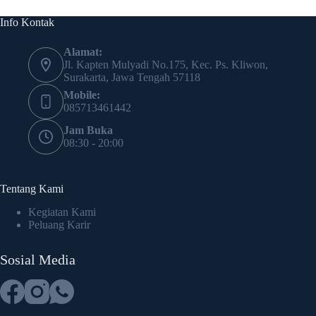
Info Kontak
Alamat:
Jl. Kapten Mulyadi No.175, Kec. Ps. Kliwon,
Surakarta, Jawa Tengah 57118
Mobile:
085713461442
Jam Buka
08:30 - 20:00
Tentang Kami
Kegiatan Kami
Peluang Karir
Sosial Media