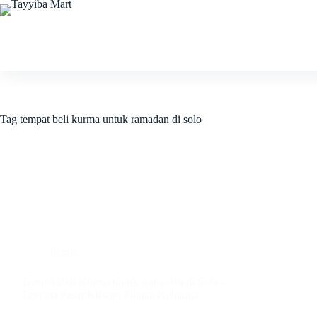
Skip
to
content
Tag
tempat beli kurma untuk ramadan di solo
Bisnis
Tempat Beli Kurma untuk Ramadan di Solo –
Tayyiba Pasar Kliwon Pilihan Keluarga