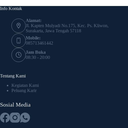
Info Kontak
Alamat:
Jl. Kapten Mulyadi No.175, Kec. Ps. Kliwon,
Surakarta, Jawa Tengah 57118
Mobile:
085713461442
Jam Buka
08:30 - 20:00
Tentang Kami
Kegiatan Kami
Peluang Karir
Sosial Media