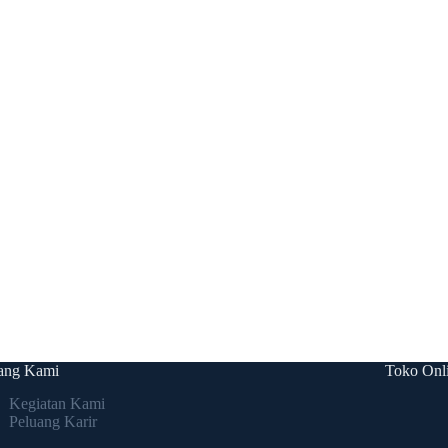
ang Kami
Toko Onl
Kegiatan Kami
Peluang Karir