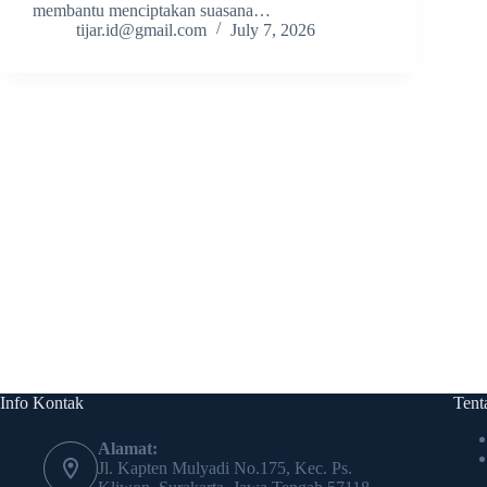
membantu menciptakan suasana…
tijar.id@gmail.com
July 7, 2026
Info Kontak
Tent
Alamat:
Jl. Kapten Mulyadi No.175, Kec. Ps.