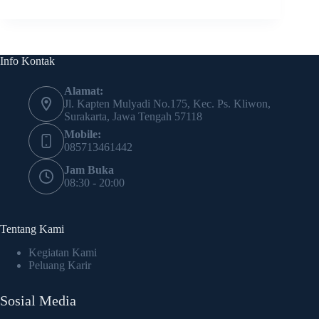
Info Kontak
Alamat:
Jl. Kapten Mulyadi No.175, Kec. Ps. Kliwon,
Surakarta, Jawa Tengah 57118
Mobile:
085713461442
Jam Buka
08:30 - 20:00
Tentang Kami
Kegiatan Kami
Peluang Karir
Sosial Media