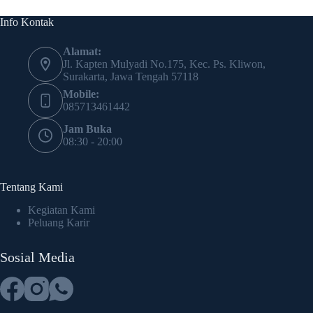
Info Kontak
Alamat:
Jl. Kapten Mulyadi No.175, Kec. Ps. Kliwon,
Surakarta, Jawa Tengah 57118
Mobile:
085713461442
Jam Buka
08:30 - 20:00
Tentang Kami
Kegiatan Kami
Peluang Karir
Sosial Media