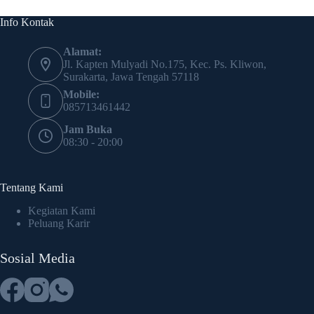
Info Kontak
Alamat:
Jl. Kapten Mulyadi No.175, Kec. Ps. Kliwon,
Surakarta, Jawa Tengah 57118
Mobile:
085713461442
Jam Buka
08:30 - 20:00
Tentang Kami
Kegiatan Kami
Peluang Karir
Sosial Media