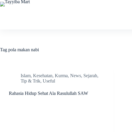
Skip
to
content
Tag
pola makan nabi
Islam
,
Kesehatan
,
Kurma
,
News
,
Sejarah
,
Tip & Trik
,
Useful
Rahasia Hidup Sehat Ala Rasulullah SAW