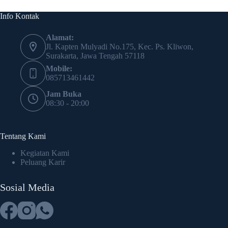
Info Kontak
Alamat:
Jl. Kapten Mulyadi No.175, Kec. Ps. Kliwon,
Surakarta, Jawa Tengah 57118
Mobile:
085713461442
Jam Buka
08:30 - 20:00
Tentang Kami
Kegiatan Kami
Peluang Karir
Sosial Media