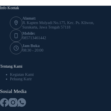
Info Kontak
Alamat:
Jl. Kapten Mulyadi No.175, Kec. Ps. Kliwon,
Surakarta, Jawa Tengah 57118
Mobile:
085713461442
Jam Buka
08:30 - 20:00
Tentang Kami
Kegiatan Kami
Peluang Karir
Sosial Media