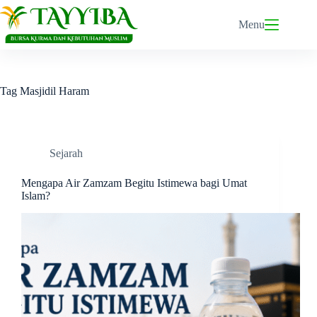
Skip
to
Menu
content
Tag
Masjidil Haram
Sejarah
Mengapa Air Zamzam Begitu Istimewa bagi Umat
Islam?