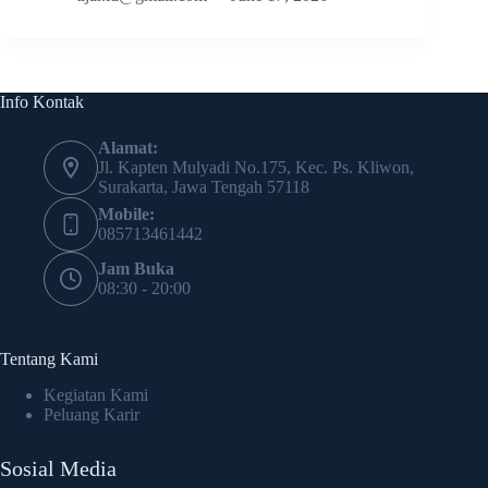
Info Kontak
Alamat:
Jl. Kapten Mulyadi No.175, Kec. Ps. Kliwon,
Surakarta, Jawa Tengah 57118
Mobile:
085713461442
Jam Buka
08:30 - 20:00
Tentang Kami
Kegiatan Kami
Peluang Karir
Sosial Media