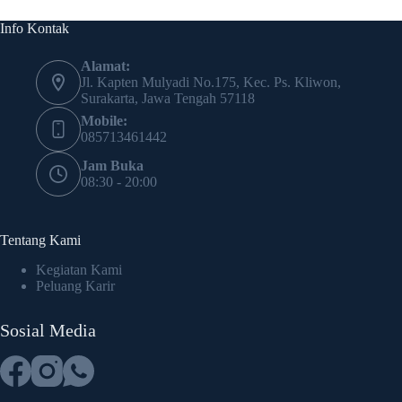
Info Kontak
Alamat:
Jl. Kapten Mulyadi No.175, Kec. Ps. Kliwon,
Surakarta, Jawa Tengah 57118
Mobile:
085713461442
Jam Buka
08:30 - 20:00
Tentang Kami
Kegiatan Kami
Peluang Karir
Sosial Media