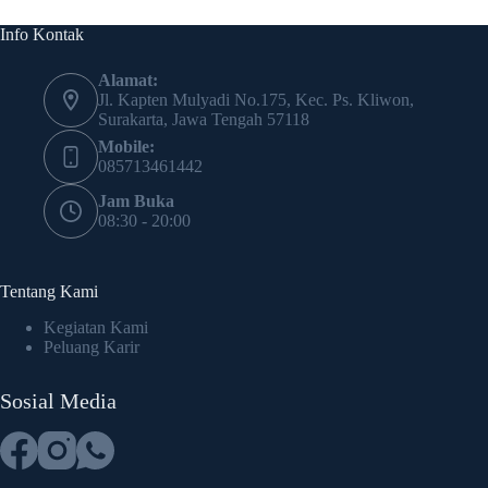
Info Kontak
Alamat:
Jl. Kapten Mulyadi No.175, Kec. Ps. Kliwon,
Surakarta, Jawa Tengah 57118
Mobile:
085713461442
Jam Buka
08:30 - 20:00
Tentang Kami
Kegiatan Kami
Peluang Karir
Sosial Media