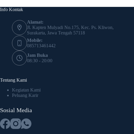
Info Kontak
Alamat:
Jl. Kapten Mulyadi No.175, Kec. Ps. Kliwon,
Surakarta, Jawa Tengah 57118
Mobile:
085713461442
Jam Buka
08:30 - 20:00
Tentang Kami
Kegiatan Kami
Peluang Karir
Sosial Media