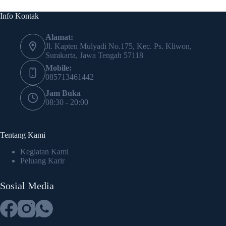
Info Kontak
Alamat:
Jl. Kapten Mulyadi No.175, Kec. Ps. Kliwon,
Surakarta, Jawa Tengah 57118
Mobile:
085713461442
Jam Buka
08:30 - 20:00
Tentang Kami
Kegiatan Kami
Peluang Karir
Sosial Media