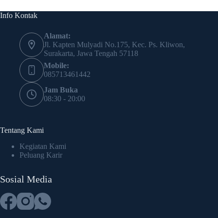
Info Kontak
Alamat:
Jl. Kapten Mulyadi No.175, Kec. Ps. Kliwon,
Surakarta, Jawa Tengah 57118
Mobile:
085713461442
Jam Buka
08:30 - 20:00
Tentang Kami
Kegiatan Kami
Peluang Karir
Sosial Media