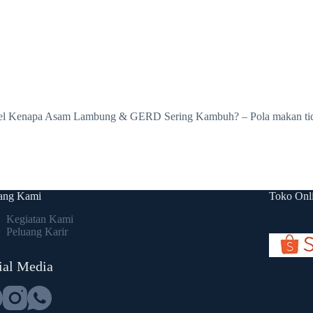
Kenapa Asam Lambung & GERD Sering Kambuh? – Pola makan tidak t
ang Kami
Toko Onl
Kegiatan Kami
Peluang Karir
ial Media