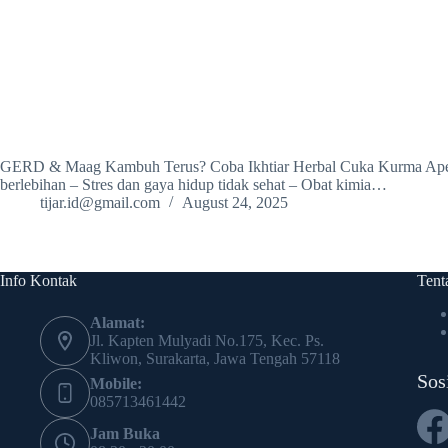
GERD & Maag Kambuh Terus? Coba Ikhtiar Herbal Cuka Kurma Apel 
berlebihan – Stres dan gaya hidup tidak sehat – Obat kimia…
tijar.id@gmail.com
August 24, 2025
Info Kontak
Tent
Alamat:
Jl. Kapten Mulyadi No.175, Kec. Ps.
Kliwon, Surakarta, Jawa Tengah 57118
Sos
Mobile:
085713461442
Jam Buka