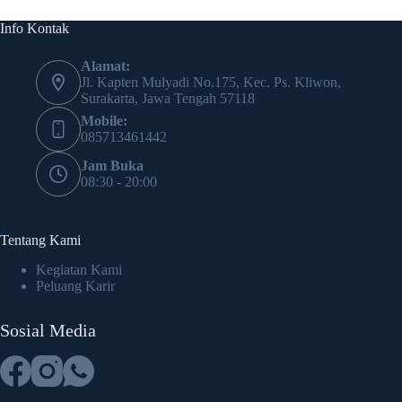
Info Kontak
Alamat:
Jl. Kapten Mulyadi No.175, Kec. Ps. Kliwon,
Surakarta, Jawa Tengah 57118
Mobile:
085713461442
Jam Buka
08:30 - 20:00
Tentang Kami
Kegiatan Kami
Peluang Karir
Sosial Media