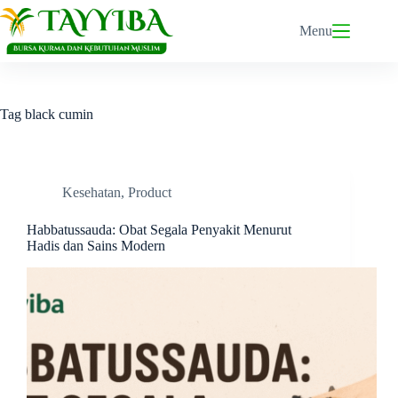
Skip
to
Menu
content
Tag
black cumin
Kesehatan
,
Product
Habbatussauda: Obat Segala Penyakit Menurut
Hadis dan Sains Modern