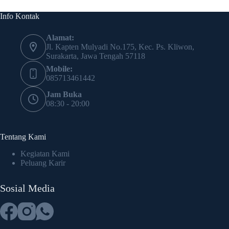
Info Kontak
Alamat:
Jl. Kapten Mulyadi No.175, Kec. Ps. Kliwon,
Surakarta, Jawa Tengah 57118
Mobile:
085713461442
Jam Buka
08:30 - 20:00
Tentang Kami
Kegiatan Kami
Peluang Karir
Sosial Media