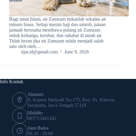
Bagi umat Islam, air Zamzam bukanlah sekadar air
minum biasa. Setiap musim haji dan umroh, jutaan
jamaah berusaha membawa pulang air Zamzam
untuk keluarga, kerabat, dan sahabat di tanah air.
Tidak heran jika air Zamzam selalu menjadi salah
satu oleh-oleh…
tijar.id@gmail.com
June 9, 2026
Info Kontak
Alamat:
Jl. Kapten Mulyadi No.175, Kec. Ps. Kliwon,
Surakarta, Jawa Tengah 57118
Mobile:
085713461442
Jam Buka
08:30 - 20:00