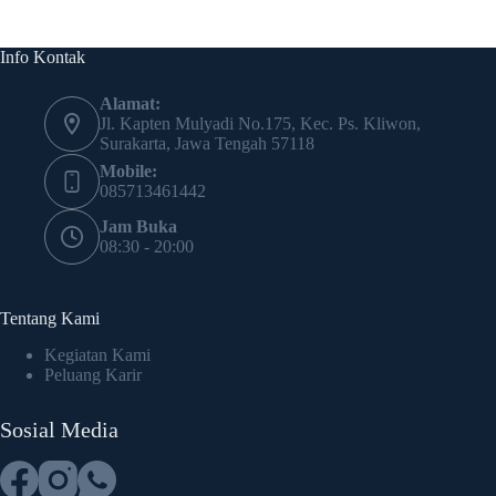
Info Kontak
Alamat:
Jl. Kapten Mulyadi No.175, Kec. Ps. Kliwon,
Surakarta, Jawa Tengah 57118
Mobile:
085713461442
Jam Buka
08:30 - 20:00
Tentang Kami
Kegiatan Kami
Peluang Karir
Sosial Media