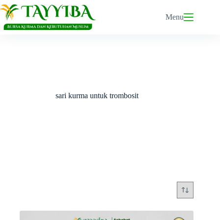
Skip
to
Menu
content
sari kurma untuk trombosit