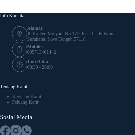
Info Kontak
Alamat:
Jl. Kapten Mulyadi No.175, Kec. Ps. Kliwon,
Surakarta, Jawa Tengah 57118
Mobile:
085713461442
Jam Buka
08:30 - 20:00
Tentang Kami
Kegiatan Kami
Peluang Karir
Sosial Media