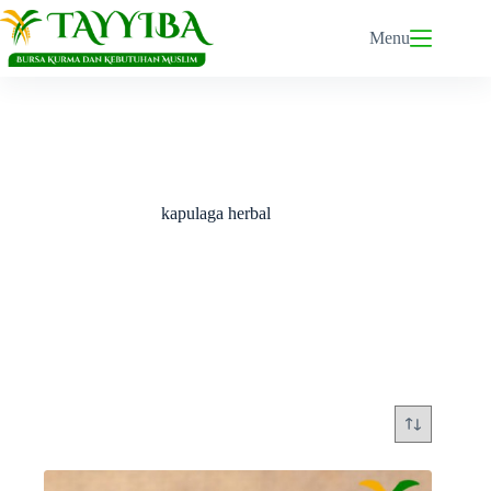
Skip
to
Menu
content
kapulaga herbal